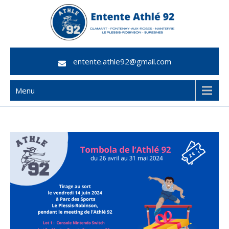
Skip
to
content
Athlé 92
entente.athle92@gmail.com
Menu